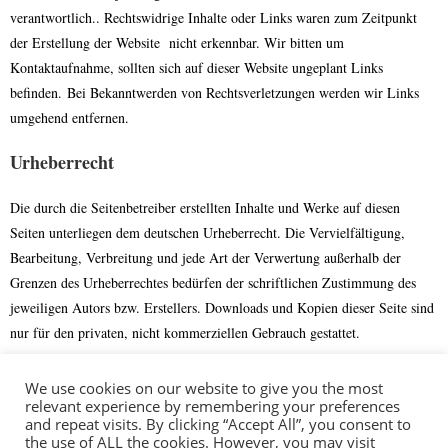
verantwortlich.. Rechtswidrige Inhalte oder Links waren zum Zeitpunkt
der Erstellung der Website nicht erkennbar. Wir bitten um
Kontaktaufnahme, sollten sich auf dieser Website ungeplant Links
befinden.
Bei Bekanntwerden von Rechtsverletzungen werden wir Links
umgehend entfernen.
Urheberrecht
Die durch die Seitenbetreiber erstellten Inhalte und Werke auf diesen
Seiten unterliegen dem deutschen Urheberrecht. Die Vervielfältigung,
Bearbeitung, Verbreitung und jede Art der Verwertung außerhalb der
Grenzen des Urheberrechtes bedürfen der schriftlichen Zustimmung des
jeweiligen Autors bzw. Erstellers. Downloads und Kopien dieser Seite sind
nur für den privaten, nicht kommerziellen Gebrauch gestattet.
Soweit die Inhalte auf dieser Seite nicht vom Betreiber erstellt wurden,
We use cookies on our website to give you the most
werden die Urheberrechte Dritter beachtet. Insbesondere werden Inhalte
relevant experience by remembering your preferences
and repeat visits. By clicking “Accept All”, you consent to
Dritter als solche gekennzeichnet. Sollten Sie trotzdem auf eine
the use of ALL the cookies. However, you may visit